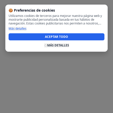
🍪 Preferencias de cookies
Utilizamos cookies de terceros para mejorar nuestra página web y
mostrarte publicidad personalizada basada en tus hábitos de
navegación. Estas cookies publicitarias nos permiten a nosotros,
analizar tu navegación en nuestra página y en internet para
Más detalles
mostrarte anuncios relevantes para ti. Al activarlas, aceptas el uso
de cookies para fines publicitarios y la recopilación y tratamiento de
ACEPTAR TODO
tus datos de navegación, incluyendo la posible compartición de
estos datos con terceros para ofrecerte publicidad personalizada.
MÁS DETALLES