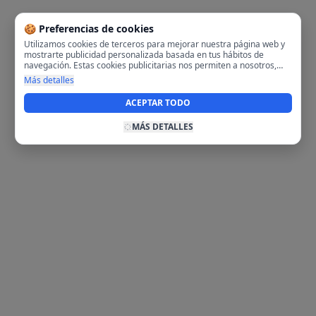
🍪 Preferencias de cookies
Utilizamos cookies de terceros para mejorar nuestra página web y
mostrarte publicidad personalizada basada en tus hábitos de
navegación. Estas cookies publicitarias nos permiten a nosotros,
analizar tu navegación en nuestra página y en internet para
Más detalles
mostrarte anuncios relevantes para ti. Al activarlas, aceptas el uso
de cookies para fines publicitarios y la recopilación y tratamiento de
ACEPTAR TODO
tus datos de navegación, incluyendo la posible compartición de
estos datos con terceros para ofrecerte publicidad personalizada.
MÁS DETALLES