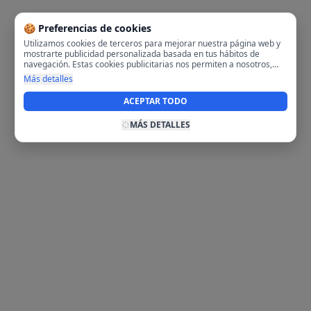
🍪 Preferencias de cookies
Utilizamos cookies de terceros para mejorar nuestra página web y
mostrarte publicidad personalizada basada en tus hábitos de
navegación. Estas cookies publicitarias nos permiten a nosotros,
analizar tu navegación en nuestra página y en internet para
Más detalles
mostrarte anuncios relevantes para ti. Al activarlas, aceptas el uso
de cookies para fines publicitarios y la recopilación y tratamiento de
ACEPTAR TODO
tus datos de navegación, incluyendo la posible compartición de
estos datos con terceros para ofrecerte publicidad personalizada.
MÁS DETALLES