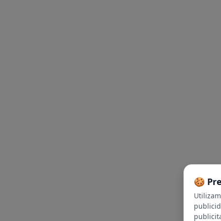
🍪 Pr
Utiliza
publici
publicit