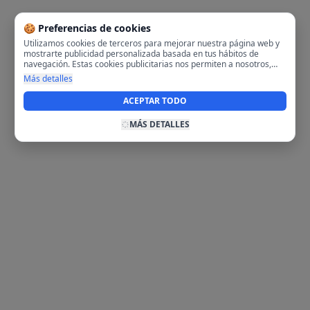
🍪 Preferencias de cookies
Utilizamos cookies de terceros para mejorar nuestra página web y
mostrarte publicidad personalizada basada en tus hábitos de
navegación. Estas cookies publicitarias nos permiten a nosotros,
analizar tu navegación en nuestra página y en internet para
Más detalles
mostrarte anuncios relevantes para ti. Al activarlas, aceptas el uso
de cookies para fines publicitarios y la recopilación y tratamiento de
ACEPTAR TODO
tus datos de navegación, incluyendo la posible compartición de
estos datos con terceros para ofrecerte publicidad personalizada.
MÁS DETALLES