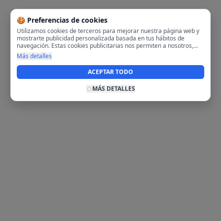
🍪 Preferencias de cookies
Utilizamos cookies de terceros para mejorar nuestra página web y
mostrarte publicidad personalizada basada en tus hábitos de
navegación. Estas cookies publicitarias nos permiten a nosotros,
analizar tu navegación en nuestra página y en internet para
Más detalles
mostrarte anuncios relevantes para ti. Al activarlas, aceptas el uso
de cookies para fines publicitarios y la recopilación y tratamiento de
ACEPTAR TODO
tus datos de navegación, incluyendo la posible compartición de
estos datos con terceros para ofrecerte publicidad personalizada.
MÁS DETALLES