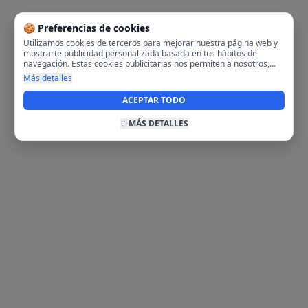
🍪 Preferencias de cookies
Utilizamos cookies de terceros para mejorar nuestra página web y
mostrarte publicidad personalizada basada en tus hábitos de
navegación. Estas cookies publicitarias nos permiten a nosotros,
analizar tu navegación en nuestra página y en internet para
Más detalles
mostrarte anuncios relevantes para ti. Al activarlas, aceptas el uso
de cookies para fines publicitarios y la recopilación y tratamiento de
ACEPTAR TODO
tus datos de navegación, incluyendo la posible compartición de
estos datos con terceros para ofrecerte publicidad personalizada.
MÁS DETALLES