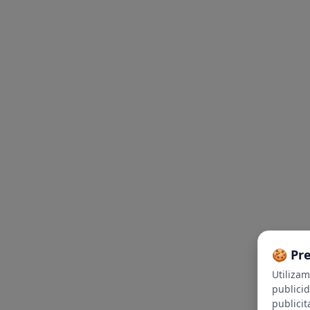
🍪 Pr
Utiliza
publici
publicit