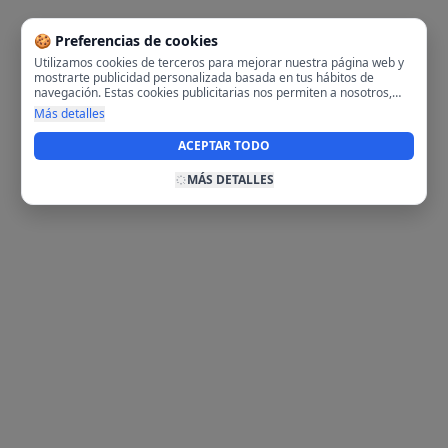
🍪 Preferencias de cookies
Utilizamos cookies de terceros para mejorar nuestra página web y
mostrarte publicidad personalizada basada en tus hábitos de
navegación. Estas cookies publicitarias nos permiten a nosotros,
analizar tu navegación en nuestra página y en internet para
Más detalles
mostrarte anuncios relevantes para ti. Al activarlas, aceptas el uso
de cookies para fines publicitarios y la recopilación y tratamiento de
ACEPTAR TODO
tus datos de navegación, incluyendo la posible compartición de
estos datos con terceros para ofrecerte publicidad personalizada.
MÁS DETALLES