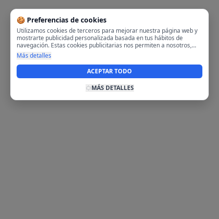
🍪 Preferencias de cookies
Utilizamos cookies de terceros para mejorar nuestra página web y
mostrarte publicidad personalizada basada en tus hábitos de
navegación. Estas cookies publicitarias nos permiten a nosotros,
analizar tu navegación en nuestra página y en internet para
Más detalles
mostrarte anuncios relevantes para ti. Al activarlas, aceptas el uso
de cookies para fines publicitarios y la recopilación y tratamiento de
ACEPTAR TODO
tus datos de navegación, incluyendo la posible compartición de
estos datos con terceros para ofrecerte publicidad personalizada.
MÁS DETALLES