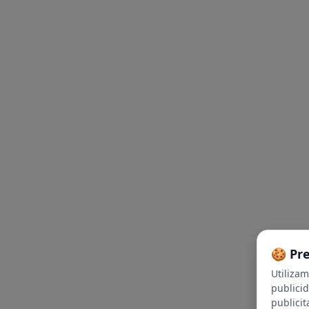
🍪 Pr
Utiliza
publici
publicit