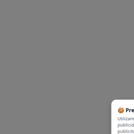
🍪 Pr
Utiliza
publici
publicit