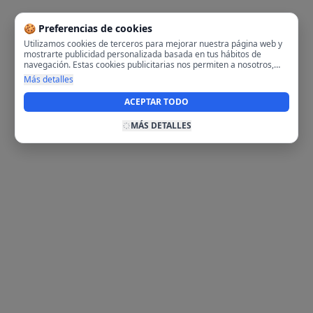
🍪 Preferencias de cookies
Utilizamos cookies de terceros para mejorar nuestra página web y
mostrarte publicidad personalizada basada en tus hábitos de
navegación. Estas cookies publicitarias nos permiten a nosotros,
analizar tu navegación en nuestra página y en internet para
Más detalles
mostrarte anuncios relevantes para ti. Al activarlas, aceptas el uso
de cookies para fines publicitarios y la recopilación y tratamiento de
ACEPTAR TODO
tus datos de navegación, incluyendo la posible compartición de
estos datos con terceros para ofrecerte publicidad personalizada.
MÁS DETALLES