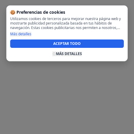
🍪 Preferencias de cookies
Utilizamos cookies de terceros para mejorar nuestra página web y
mostrarte publicidad personalizada basada en tus hábitos de
navegación. Estas cookies publicitarias nos permiten a nosotros,
analizar tu navegación en nuestra página y en internet para
Más detalles
mostrarte anuncios relevantes para ti. Al activarlas, aceptas el uso
de cookies para fines publicitarios y la recopilación y tratamiento de
ACEPTAR TODO
tus datos de navegación, incluyendo la posible compartición de
estos datos con terceros para ofrecerte publicidad personalizada.
MÁS DETALLES