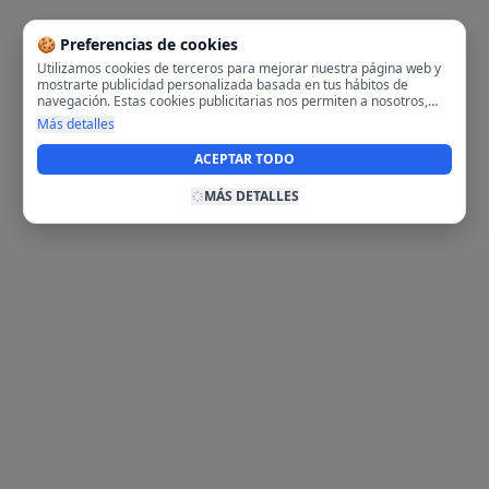
🍪 Preferencias de cookies
Utilizamos cookies de terceros para mejorar nuestra página web y
mostrarte publicidad personalizada basada en tus hábitos de
navegación. Estas cookies publicitarias nos permiten a nosotros,
analizar tu navegación en nuestra página y en internet para
Más detalles
mostrarte anuncios relevantes para ti. Al activarlas, aceptas el uso
de cookies para fines publicitarios y la recopilación y tratamiento de
ACEPTAR TODO
tus datos de navegación, incluyendo la posible compartición de
estos datos con terceros para ofrecerte publicidad personalizada.
MÁS DETALLES