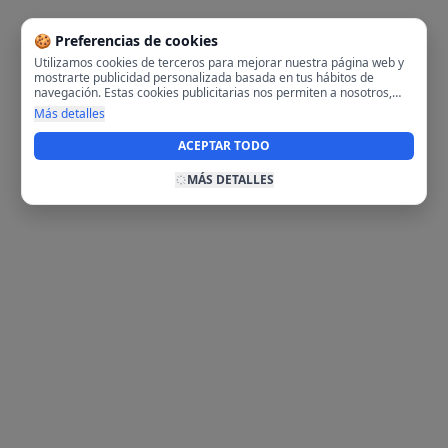
🍪 Preferencias de cookies
Utilizamos cookies de terceros para mejorar nuestra página web y
mostrarte publicidad personalizada basada en tus hábitos de
navegación. Estas cookies publicitarias nos permiten a nosotros,
analizar tu navegación en nuestra página y en internet para
Más detalles
mostrarte anuncios relevantes para ti. Al activarlas, aceptas el uso
de cookies para fines publicitarios y la recopilación y tratamiento de
ACEPTAR TODO
tus datos de navegación, incluyendo la posible compartición de
estos datos con terceros para ofrecerte publicidad personalizada.
MÁS DETALLES