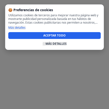
🍪 Preferencias de cookies
Utilizamos cookies de terceros para mejorar nuestra página web y
mostrarte publicidad personalizada basada en tus hábitos de
navegación. Estas cookies publicitarias nos permiten a nosotros,
analizar tu navegación en nuestra página y en internet para
Más detalles
mostrarte anuncios relevantes para ti. Al activarlas, aceptas el uso
de cookies para fines publicitarios y la recopilación y tratamiento de
ACEPTAR TODO
tus datos de navegación, incluyendo la posible compartición de
estos datos con terceros para ofrecerte publicidad personalizada.
MÁS DETALLES