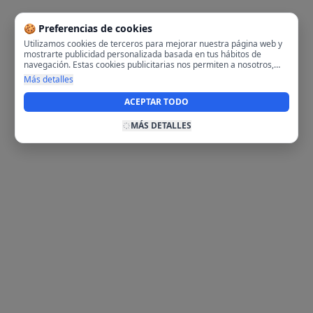
🍪 Preferencias de cookies
Utilizamos cookies de terceros para mejorar nuestra página web y
mostrarte publicidad personalizada basada en tus hábitos de
navegación. Estas cookies publicitarias nos permiten a nosotros,
analizar tu navegación en nuestra página y en internet para
Más detalles
mostrarte anuncios relevantes para ti. Al activarlas, aceptas el uso
de cookies para fines publicitarios y la recopilación y tratamiento de
ACEPTAR TODO
tus datos de navegación, incluyendo la posible compartición de
estos datos con terceros para ofrecerte publicidad personalizada.
MÁS DETALLES