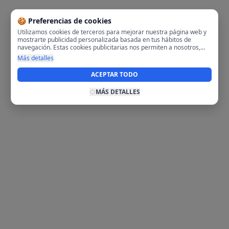
🍪 Preferencias de cookies
Utilizamos cookies de terceros para mejorar nuestra página web y
mostrarte publicidad personalizada basada en tus hábitos de
navegación. Estas cookies publicitarias nos permiten a nosotros,
analizar tu navegación en nuestra página y en internet para
Más detalles
mostrarte anuncios relevantes para ti. Al activarlas, aceptas el uso
de cookies para fines publicitarios y la recopilación y tratamiento de
ACEPTAR TODO
tus datos de navegación, incluyendo la posible compartición de
estos datos con terceros para ofrecerte publicidad personalizada.
MÁS DETALLES