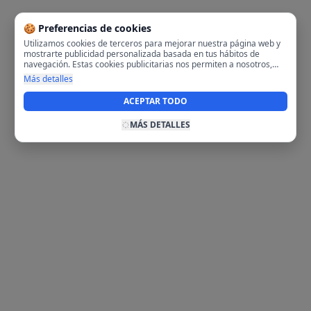
🍪 Preferencias de cookies
Utilizamos cookies de terceros para mejorar nuestra página web y
mostrarte publicidad personalizada basada en tus hábitos de
navegación. Estas cookies publicitarias nos permiten a nosotros,
analizar tu navegación en nuestra página y en internet para
Más detalles
mostrarte anuncios relevantes para ti. Al activarlas, aceptas el uso
de cookies para fines publicitarios y la recopilación y tratamiento de
ACEPTAR TODO
tus datos de navegación, incluyendo la posible compartición de
estos datos con terceros para ofrecerte publicidad personalizada.
MÁS DETALLES