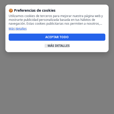
🍪 Preferencias de cookies
Utilizamos cookies de terceros para mejorar nuestra página web y
mostrarte publicidad personalizada basada en tus hábitos de
navegación. Estas cookies publicitarias nos permiten a nosotros,
analizar tu navegación en nuestra página y en internet para
Más detalles
mostrarte anuncios relevantes para ti. Al activarlas, aceptas el uso
de cookies para fines publicitarios y la recopilación y tratamiento de
ACEPTAR TODO
tus datos de navegación, incluyendo la posible compartición de
estos datos con terceros para ofrecerte publicidad personalizada.
MÁS DETALLES