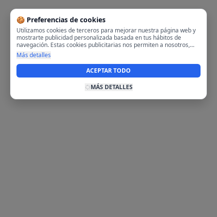
🍪 Preferencias de cookies
Utilizamos cookies de terceros para mejorar nuestra página web y
mostrarte publicidad personalizada basada en tus hábitos de
navegación. Estas cookies publicitarias nos permiten a nosotros,
analizar tu navegación en nuestra página y en internet para
Más detalles
mostrarte anuncios relevantes para ti. Al activarlas, aceptas el uso
de cookies para fines publicitarios y la recopilación y tratamiento de
ACEPTAR TODO
tus datos de navegación, incluyendo la posible compartición de
estos datos con terceros para ofrecerte publicidad personalizada.
MÁS DETALLES