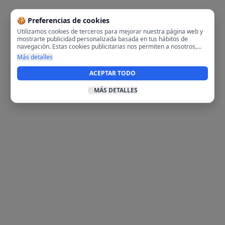
🍪 Preferencias de cookies
Utilizamos cookies de terceros para mejorar nuestra página web y
mostrarte publicidad personalizada basada en tus hábitos de
navegación. Estas cookies publicitarias nos permiten a nosotros,
analizar tu navegación en nuestra página y en internet para
Más detalles
mostrarte anuncios relevantes para ti. Al activarlas, aceptas el uso
de cookies para fines publicitarios y la recopilación y tratamiento de
ACEPTAR TODO
tus datos de navegación, incluyendo la posible compartición de
estos datos con terceros para ofrecerte publicidad personalizada.
MÁS DETALLES