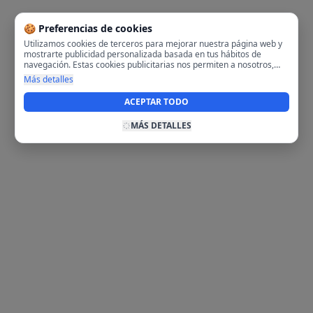
🍪 Preferencias de cookies
Utilizamos cookies de terceros para mejorar nuestra página web y
mostrarte publicidad personalizada basada en tus hábitos de
navegación. Estas cookies publicitarias nos permiten a nosotros,
analizar tu navegación en nuestra página y en internet para
Más detalles
mostrarte anuncios relevantes para ti. Al activarlas, aceptas el uso
de cookies para fines publicitarios y la recopilación y tratamiento de
ACEPTAR TODO
tus datos de navegación, incluyendo la posible compartición de
estos datos con terceros para ofrecerte publicidad personalizada.
MÁS DETALLES