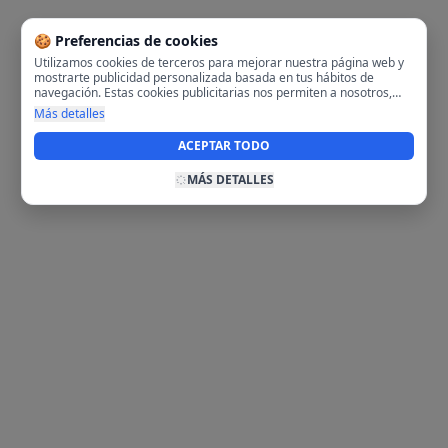
🍪 Preferencias de cookies
Utilizamos cookies de terceros para mejorar nuestra página web y
mostrarte publicidad personalizada basada en tus hábitos de
navegación. Estas cookies publicitarias nos permiten a nosotros,
analizar tu navegación en nuestra página y en internet para
Más detalles
mostrarte anuncios relevantes para ti. Al activarlas, aceptas el uso
de cookies para fines publicitarios y la recopilación y tratamiento de
ACEPTAR TODO
tus datos de navegación, incluyendo la posible compartición de
estos datos con terceros para ofrecerte publicidad personalizada.
MÁS DETALLES