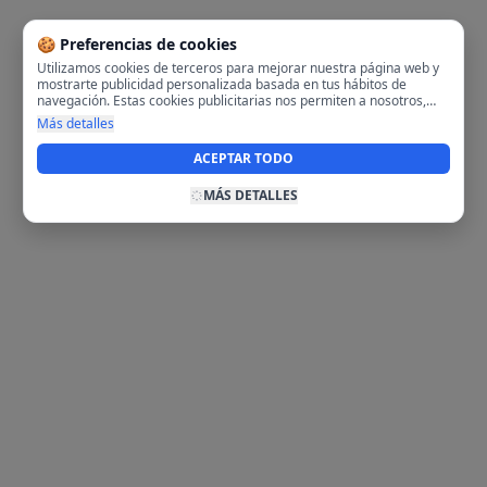
🍪 Preferencias de cookies
Utilizamos cookies de terceros para mejorar nuestra página web y
mostrarte publicidad personalizada basada en tus hábitos de
navegación. Estas cookies publicitarias nos permiten a nosotros,
analizar tu navegación en nuestra página y en internet para
Más detalles
mostrarte anuncios relevantes para ti. Al activarlas, aceptas el uso
de cookies para fines publicitarios y la recopilación y tratamiento de
ACEPTAR TODO
tus datos de navegación, incluyendo la posible compartición de
estos datos con terceros para ofrecerte publicidad personalizada.
MÁS DETALLES