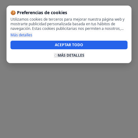
🍪 Preferencias de cookies
Utilizamos cookies de terceros para mejorar nuestra página web y
mostrarte publicidad personalizada basada en tus hábitos de
navegación. Estas cookies publicitarias nos permiten a nosotros,
analizar tu navegación en nuestra página y en internet para
Más detalles
mostrarte anuncios relevantes para ti. Al activarlas, aceptas el uso
de cookies para fines publicitarios y la recopilación y tratamiento de
ACEPTAR TODO
tus datos de navegación, incluyendo la posible compartición de
estos datos con terceros para ofrecerte publicidad personalizada.
MÁS DETALLES