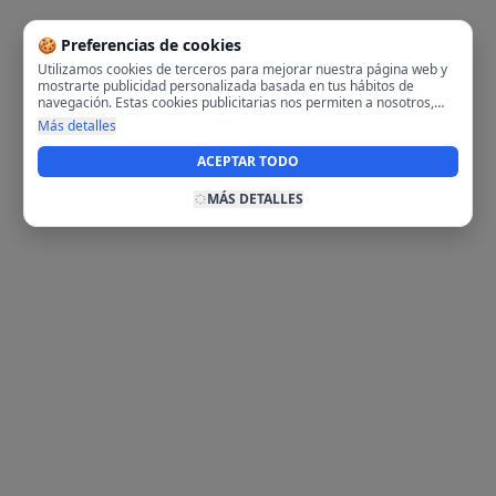
🍪 Preferencias de cookies
Utilizamos cookies de terceros para mejorar nuestra página web y
mostrarte publicidad personalizada basada en tus hábitos de
navegación. Estas cookies publicitarias nos permiten a nosotros,
analizar tu navegación en nuestra página y en internet para
Más detalles
mostrarte anuncios relevantes para ti. Al activarlas, aceptas el uso
de cookies para fines publicitarios y la recopilación y tratamiento de
ACEPTAR TODO
tus datos de navegación, incluyendo la posible compartición de
estos datos con terceros para ofrecerte publicidad personalizada.
MÁS DETALLES