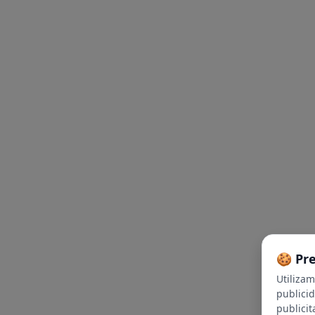
🍪 Pr
Utiliza
publici
publicit