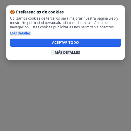
🍪 Preferencias de cookies
Utilizamos cookies de terceros para mejorar nuestra página web y
mostrarte publicidad personalizada basada en tus hábitos de
navegación. Estas cookies publicitarias nos permiten a nosotros,
analizar tu navegación en nuestra página y en internet para
Más detalles
mostrarte anuncios relevantes para ti. Al activarlas, aceptas el uso
de cookies para fines publicitarios y la recopilación y tratamiento de
ACEPTAR TODO
tus datos de navegación, incluyendo la posible compartición de
estos datos con terceros para ofrecerte publicidad personalizada.
MÁS DETALLES