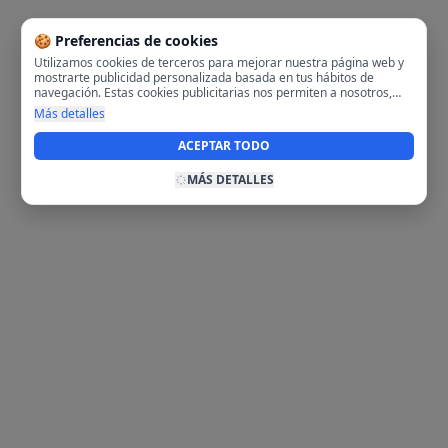
🍪 Preferencias de cookies
Utilizamos cookies de terceros para mejorar nuestra página web y
mostrarte publicidad personalizada basada en tus hábitos de
navegación. Estas cookies publicitarias nos permiten a nosotros,
analizar tu navegación en nuestra página y en internet para
Más detalles
mostrarte anuncios relevantes para ti. Al activarlas, aceptas el uso
de cookies para fines publicitarios y la recopilación y tratamiento de
ACEPTAR TODO
tus datos de navegación, incluyendo la posible compartición de
estos datos con terceros para ofrecerte publicidad personalizada.
MÁS DETALLES