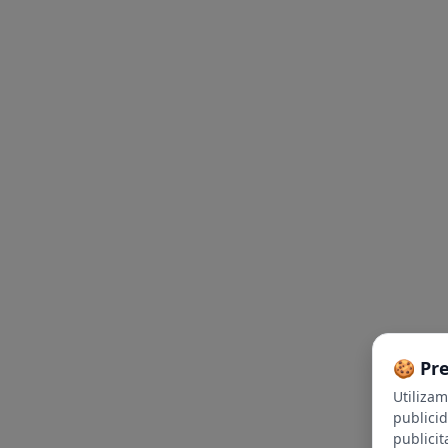
🍪 Pr
Utiliza
publici
publicit