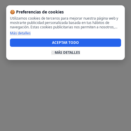
🍪 Preferencias de cookies
Utilizamos cookies de terceros para mejorar nuestra página web y
mostrarte publicidad personalizada basada en tus hábitos de
navegación. Estas cookies publicitarias nos permiten a nosotros,
analizar tu navegación en nuestra página y en internet para
Más detalles
mostrarte anuncios relevantes para ti. Al activarlas, aceptas el uso
de cookies para fines publicitarios y la recopilación y tratamiento de
ACEPTAR TODO
tus datos de navegación, incluyendo la posible compartición de
estos datos con terceros para ofrecerte publicidad personalizada.
MÁS DETALLES