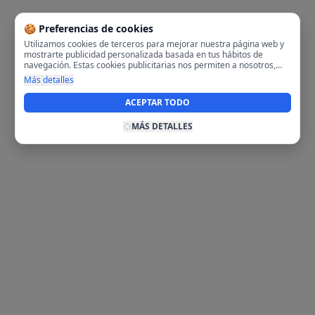
🍪 Preferencias de cookies
Utilizamos cookies de terceros para mejorar nuestra página web y
mostrarte publicidad personalizada basada en tus hábitos de
navegación. Estas cookies publicitarias nos permiten a nosotros,
analizar tu navegación en nuestra página y en internet para
Más detalles
mostrarte anuncios relevantes para ti. Al activarlas, aceptas el uso
de cookies para fines publicitarios y la recopilación y tratamiento de
ACEPTAR TODO
tus datos de navegación, incluyendo la posible compartición de
estos datos con terceros para ofrecerte publicidad personalizada.
MÁS DETALLES