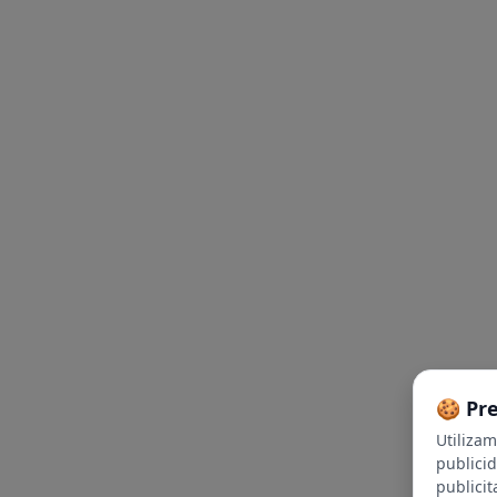
🍪 Pr
Utiliza
publici
publicit