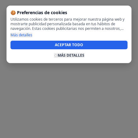
🍪 Preferencias de cookies
Utilizamos cookies de terceros para mejorar nuestra página web y
mostrarte publicidad personalizada basada en tus hábitos de
navegación. Estas cookies publicitarias nos permiten a nosotros,
analizar tu navegación en nuestra página y en internet para
Más detalles
mostrarte anuncios relevantes para ti. Al activarlas, aceptas el uso
de cookies para fines publicitarios y la recopilación y tratamiento de
ACEPTAR TODO
tus datos de navegación, incluyendo la posible compartición de
estos datos con terceros para ofrecerte publicidad personalizada.
MÁS DETALLES