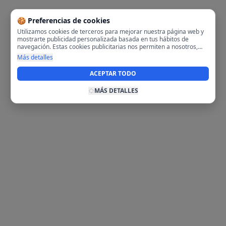
🍪 Preferencias de cookies
Utilizamos cookies de terceros para mejorar nuestra página web y
mostrarte publicidad personalizada basada en tus hábitos de
navegación. Estas cookies publicitarias nos permiten a nosotros,
analizar tu navegación en nuestra página y en internet para
Más detalles
mostrarte anuncios relevantes para ti. Al activarlas, aceptas el uso
de cookies para fines publicitarios y la recopilación y tratamiento de
ACEPTAR TODO
tus datos de navegación, incluyendo la posible compartición de
estos datos con terceros para ofrecerte publicidad personalizada.
MÁS DETALLES