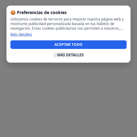
🍪 Preferencias de cookies
Utilizamos cookies de terceros para mejorar nuestra página web y
mostrarte publicidad personalizada basada en tus hábitos de
navegación. Estas cookies publicitarias nos permiten a nosotros,
analizar tu navegación en nuestra página y en internet para
Más detalles
mostrarte anuncios relevantes para ti. Al activarlas, aceptas el uso
de cookies para fines publicitarios y la recopilación y tratamiento de
ACEPTAR TODO
tus datos de navegación, incluyendo la posible compartición de
estos datos con terceros para ofrecerte publicidad personalizada.
MÁS DETALLES