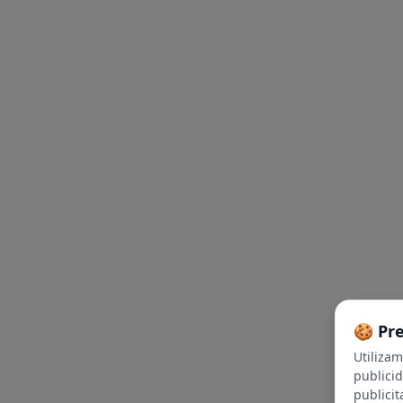
🍪 Pr
Utiliza
publici
publicit