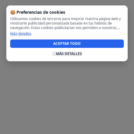
🍪 Preferencias de cookies
Utilizamos cookies de terceros para mejorar nuestra página web y
mostrarte publicidad personalizada basada en tus hábitos de
navegación. Estas cookies publicitarias nos permiten a nosotros,
analizar tu navegación en nuestra página y en internet para
Más detalles
mostrarte anuncios relevantes para ti. Al activarlas, aceptas el uso
de cookies para fines publicitarios y la recopilación y tratamiento de
ACEPTAR TODO
tus datos de navegación, incluyendo la posible compartición de
estos datos con terceros para ofrecerte publicidad personalizada.
MÁS DETALLES