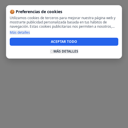
🍪 Preferencias de cookies
Utilizamos cookies de terceros para mejorar nuestra página web y
mostrarte publicidad personalizada basada en tus hábitos de
navegación. Estas cookies publicitarias nos permiten a nosotros,
analizar tu navegación en nuestra página y en internet para
Más detalles
mostrarte anuncios relevantes para ti. Al activarlas, aceptas el uso
de cookies para fines publicitarios y la recopilación y tratamiento de
ACEPTAR TODO
tus datos de navegación, incluyendo la posible compartición de
estos datos con terceros para ofrecerte publicidad personalizada.
MÁS DETALLES