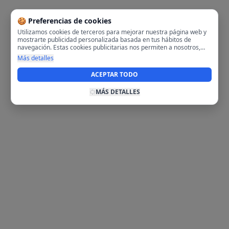
🍪 Preferencias de cookies
Utilizamos cookies de terceros para mejorar nuestra página web y
mostrarte publicidad personalizada basada en tus hábitos de
navegación. Estas cookies publicitarias nos permiten a nosotros,
analizar tu navegación en nuestra página y en internet para
Más detalles
mostrarte anuncios relevantes para ti. Al activarlas, aceptas el uso
de cookies para fines publicitarios y la recopilación y tratamiento de
ACEPTAR TODO
tus datos de navegación, incluyendo la posible compartición de
estos datos con terceros para ofrecerte publicidad personalizada.
MÁS DETALLES