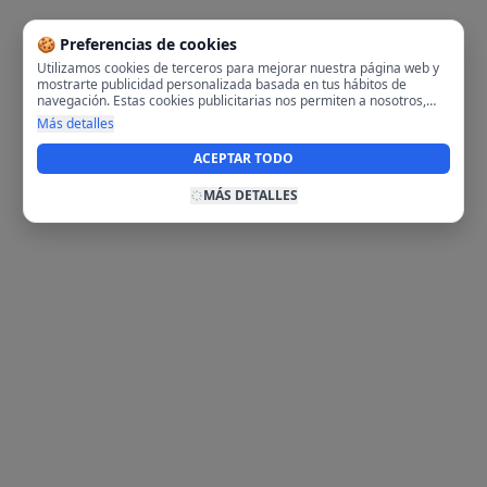
🍪 Preferencias de cookies
Utilizamos cookies de terceros para mejorar nuestra página web y
mostrarte publicidad personalizada basada en tus hábitos de
navegación. Estas cookies publicitarias nos permiten a nosotros,
analizar tu navegación en nuestra página y en internet para
Más detalles
mostrarte anuncios relevantes para ti. Al activarlas, aceptas el uso
de cookies para fines publicitarios y la recopilación y tratamiento de
ACEPTAR TODO
tus datos de navegación, incluyendo la posible compartición de
estos datos con terceros para ofrecerte publicidad personalizada.
MÁS DETALLES