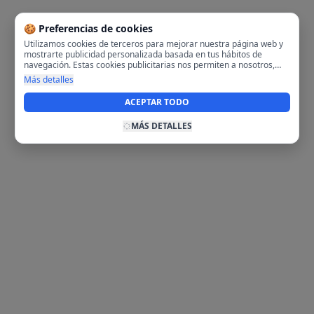
🍪 Preferencias de cookies
Utilizamos cookies de terceros para mejorar nuestra página web y
mostrarte publicidad personalizada basada en tus hábitos de
navegación. Estas cookies publicitarias nos permiten a nosotros,
analizar tu navegación en nuestra página y en internet para
Más detalles
mostrarte anuncios relevantes para ti. Al activarlas, aceptas el uso
de cookies para fines publicitarios y la recopilación y tratamiento de
ACEPTAR TODO
tus datos de navegación, incluyendo la posible compartición de
estos datos con terceros para ofrecerte publicidad personalizada.
MÁS DETALLES