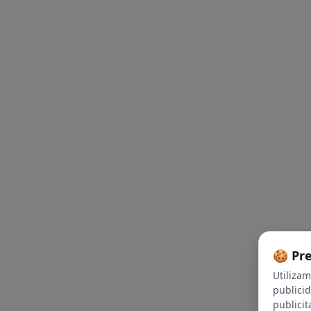
🍪 Pr
Utiliza
publici
publicit