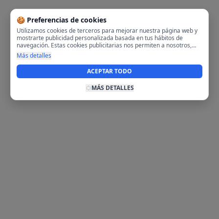
🍪 Preferencias de cookies
Utilizamos cookies de terceros para mejorar nuestra página web y
mostrarte publicidad personalizada basada en tus hábitos de
navegación. Estas cookies publicitarias nos permiten a nosotros,
analizar tu navegación en nuestra página y en internet para
Más detalles
mostrarte anuncios relevantes para ti. Al activarlas, aceptas el uso
de cookies para fines publicitarios y la recopilación y tratamiento de
ACEPTAR TODO
tus datos de navegación, incluyendo la posible compartición de
estos datos con terceros para ofrecerte publicidad personalizada.
MÁS DETALLES