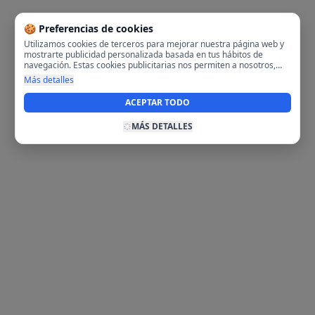
🍪 Preferencias de cookies
Utilizamos cookies de terceros para mejorar nuestra página web y
mostrarte publicidad personalizada basada en tus hábitos de
navegación. Estas cookies publicitarias nos permiten a nosotros,
analizar tu navegación en nuestra página y en internet para
Más detalles
mostrarte anuncios relevantes para ti. Al activarlas, aceptas el uso
de cookies para fines publicitarios y la recopilación y tratamiento de
ACEPTAR TODO
tus datos de navegación, incluyendo la posible compartición de
estos datos con terceros para ofrecerte publicidad personalizada.
MÁS DETALLES