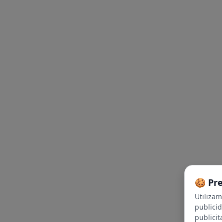
🍪 Pr
Utiliza
publici
publicit