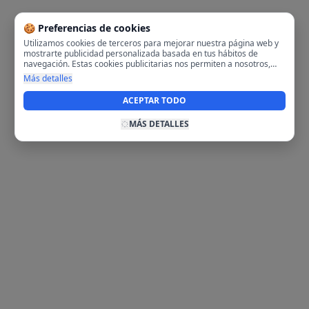
🍪 Preferencias de cookies
Utilizamos cookies de terceros para mejorar nuestra página web y
mostrarte publicidad personalizada basada en tus hábitos de
navegación. Estas cookies publicitarias nos permiten a nosotros,
analizar tu navegación en nuestra página y en internet para
Más detalles
mostrarte anuncios relevantes para ti. Al activarlas, aceptas el uso
de cookies para fines publicitarios y la recopilación y tratamiento de
ACEPTAR TODO
tus datos de navegación, incluyendo la posible compartición de
estos datos con terceros para ofrecerte publicidad personalizada.
MÁS DETALLES