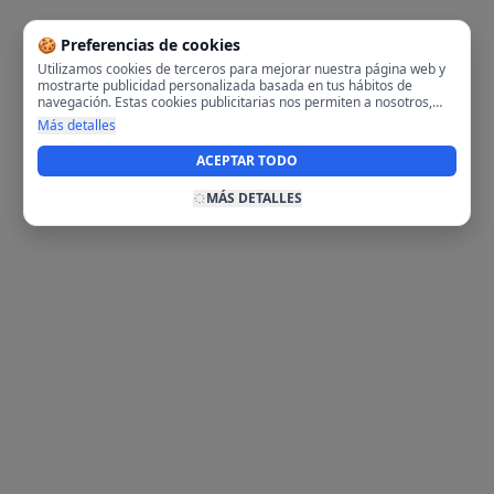
🍪 Preferencias de cookies
Utilizamos cookies de terceros para mejorar nuestra página web y
mostrarte publicidad personalizada basada en tus hábitos de
navegación. Estas cookies publicitarias nos permiten a nosotros,
analizar tu navegación en nuestra página y en internet para
Más detalles
mostrarte anuncios relevantes para ti. Al activarlas, aceptas el uso
de cookies para fines publicitarios y la recopilación y tratamiento de
ACEPTAR TODO
tus datos de navegación, incluyendo la posible compartición de
estos datos con terceros para ofrecerte publicidad personalizada.
MÁS DETALLES